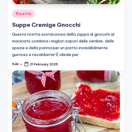
Posted
Ricette
in
Suppe Cremige Gnocchi
Questa ricetta sostanziosa della zuppa di gnocchi al
macinato combina i migliori sapori delle verdure, delle
spezie e della panna per un piatto incredibilmente
gustoso e riscaldante! È ideale per…
Sab
21 February 2025
Posted
by