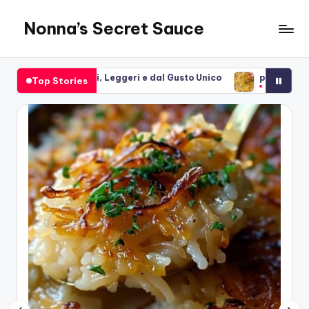
Nonna’s Secret Sauce
Skip
to
content
geri e dal Gusto Unico
purè croccante di patate
Top Stories
4 April 2025
21 