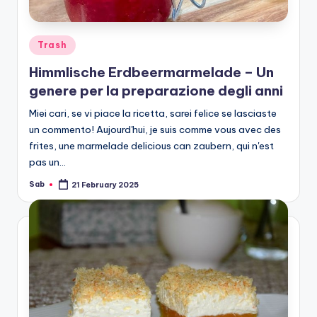
Posted
Trash
in
Himmlische Erdbeermarmelade – Un
genere per la preparazione degli anni
Miei cari, se vi piace la ricetta, sarei felice se lasciaste
un commento! Aujourd'hui, je suis comme vous avec des
frites, une marmelade delicious can zaubern, qui n'est
pas un…
Sab
21 February 2025
Posted
by