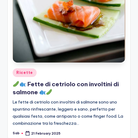
Posted
Ricette
in
Fette di cetriolo con involtini di
salmone
Le fette di cetriolo con involtini di salmone sono uno
spuntino rinfrescante, leggero e sano, perfetto per
qualsiasi festa, come antipasto o come finger food. La
combinazione tra la freschezza…
Sab
21 February 2025
Posted