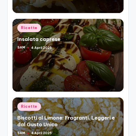
Posted
Ricette
in
Insalata caprese
SAM
4 April 2025
Posted
by
Posted
Ricette
in
Biscotti al Limone: Fragranti, Leggeri e
dal Gusto Unico
SAM
4 April 2025
Posted