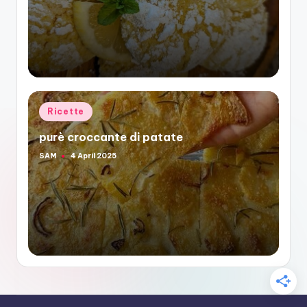
by
Posted
Ricette
in
purè croccante di patate
SAM
4 April 2025
Posted
by