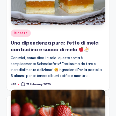
Posted
Ricette
in
Una dipendenza pura: fette di mela
con budino e succo di mela
Cari miei, come dice il titolo, questa torta è
semplicemente Schmakofatz! Facilissima da fare e
incredibilmente deliziosa!
Ingredienti Per la pastella:
3 albumi: per ottenere albumi soffici e montati…
Sab
21 February 2025
Posted
by