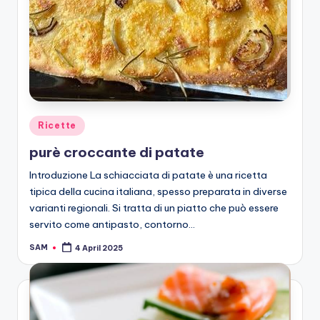
Posted
Ricette
in
purè croccante di patate
Introduzione La schiacciata di patate è una ricetta
tipica della cucina italiana, spesso preparata in diverse
varianti regionali. Si tratta di un piatto che può essere
servito come antipasto, contorno…
SAM
4 April 2025
Posted
by