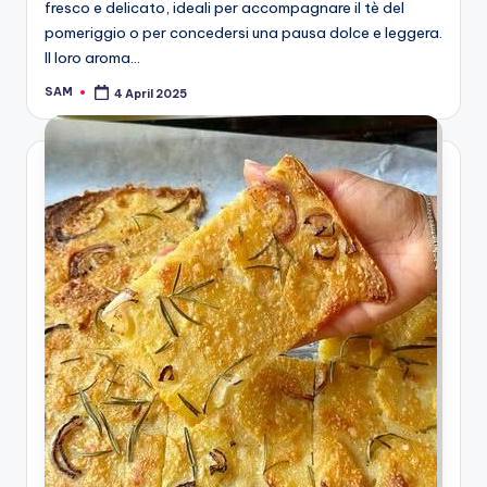
fresco e delicato, ideali per accompagnare il tè del
pomeriggio o per concedersi una pausa dolce e leggera.
Il loro aroma…
SAM
4 April 2025
Posted
by