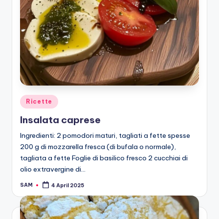
Posted
Ricette
in
Insalata caprese
Ingredienti: 2 pomodori maturi, tagliati a fette spesse
200 g di mozzarella fresca (di bufala o normale),
tagliata a fette Foglie di basilico fresco 2 cucchiai di
olio extravergine di…
SAM
4 April 2025
Posted
by