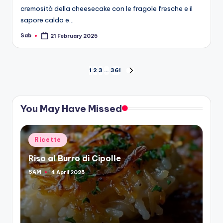
cremosità della cheesecake con le fragole fresche e il
sapore caldo e…
Sab
21 February 2025
Posted
by
Posts
1
2
3
…
361
NEXT
PAGE
pagination
You May Have Missed
Posted
Ricette
in
Riso al Burro di Cipolle
SAM
4 April 2025
Posted
by