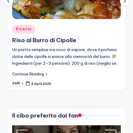
Posted
Ricette
in
Riso al Burro di Cipolle
Un piatto semplice ma ricco di sapore, dove il profumo
dolce delle cipolle si unisce alla cremosità del burro.
Ingredienti (per 2–3 persone): 200 g di riso (meglio se…
Continue Reading
SAM
4 April 2025
Posted
by
Il cibo preferito dai fan