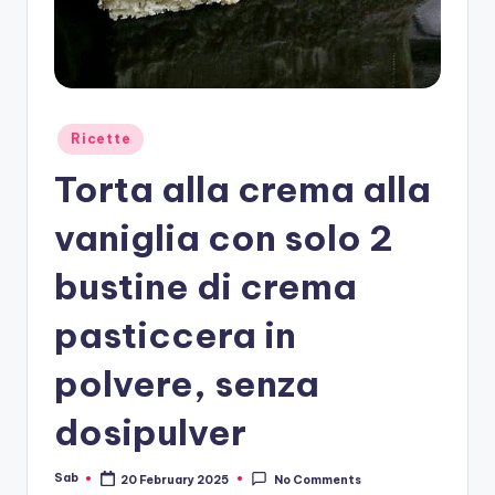
Posted
Ricette
in
Torta alla crema alla
vaniglia con solo 2
bustine di crema
pasticcera in
polvere, senza
dosipulver
Sab
20 February 2025
No Comments
Posted