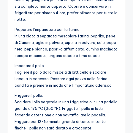
sia completamente coperto. Coprire e conservare in
frigorifero per almeno 4 ore, preferibilmente per tutta la
notte.
Preparare l’impanatura con la farina:
In una ciotola separata mescolare farina, paprika, pepe
di Caienna, aglio in polvere, cipolla in polvere, sale, pepe
nero, pepe bianco, paprika affumicata, cumino macinato,
senape macinata, origano secco e timo secco.
Impanare il pollo:
Togliere il pollo dalla miscela di latticello e scolare
l’acqua in eccesso. Passare ogni pezzo nella farina
condita e premere in modo che l’impanatura aderisca.
Friggere il pollo:
Scaldare l’olio vegetale in una friggitrice o in una padella
grande a 175 °C (350 °F). Friggete il pollo in lotti,
facendo attenzione a non sovraffollare la padella.
Friggere per 12-15 minuti, girando di tanto in tanto,
finché il pollo non sarà dorato e croccante.