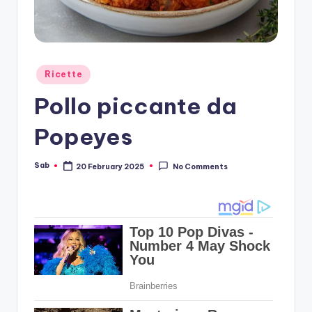
Posted
Ricette
in
Pollo piccante da
Popeyes
Sab
20 February 2025
No Comments
Posted
by