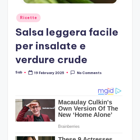
Posted
Ricette
in
Salsa leggera facile
per insalate e
verdure crude
Sab
19 February 2025
No Comments
Posted
by