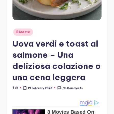
Posted
Ricette
in
Uova verdi e toast al
salmone – Una
deliziosa colazione o
una cena leggera
Sab
19 February 2025
No Comments
Posted
by