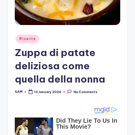
Posted
Ricette
in
Zuppa di patate
deliziosa come
quella della nonna
SAM
13 January 2024
No Comments
Posted
by