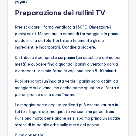
yogurt
Preparazione dei rullini TV
Preriscaldare il forno ventilato a 150°C. Dimezzare i
panini cotti. Mescolare la crema di formaggio e la panna
acida in una ciotola. Poi tritare finemente gli altri
ingredienti e incorporarli. Condire a piacere.
Distribuire il composto sui panini (un cucchiaio colmo per
metà) e cuocere fino a quando i panini diventano dorati
e croccanti: nel mio forno ci vogliono circa 8-10 minuti.
Puoi prepararci un’insalata verde. I panini sono ottimi da
mangiare sul divano, ma anche come spuntino di festa o
per un pranzo o una cena “normali”.
La maggior parte degli ingredienti può essere variata in
tutto il frigorifero, ma questa versione mi piace di più.
Funziona molto bene anche se si spalma prima un sottile
strato di burro alle erbe sulle metà del panino.
Buon appetito!