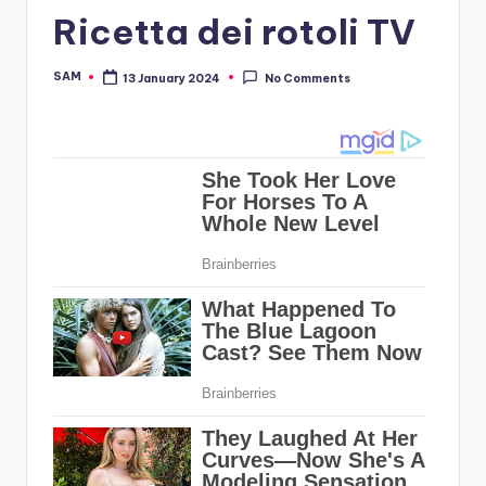
Ricetta dei rotoli TV
SAM
13 January 2024
No Comments
Posted
by