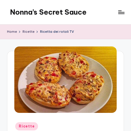
Nonna’s Secret Sauce
Skip
to
content
Home
Ricette
Ricetta dei rotoli TV
Posted
Ricette
in