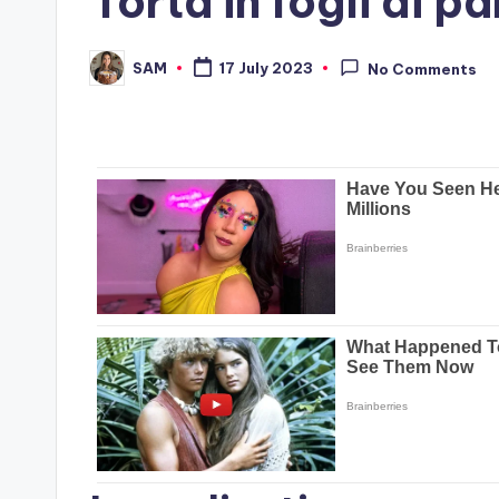
Torta in fogli di p
SAM
17 July 2023
No Comments
Posted
by