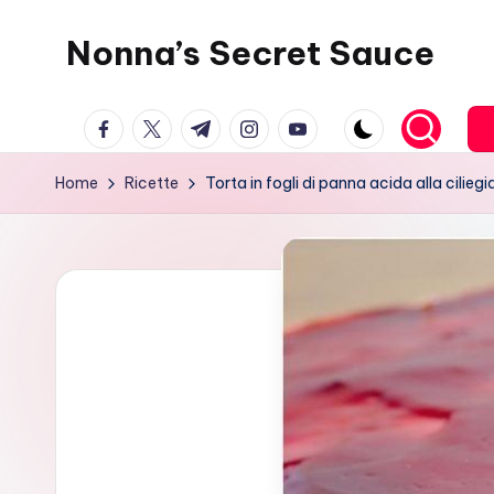
Nonna’s Secret Sauce
Skip
to
content
facebook.com
twitter.com
t.me
instagram.com
youtube.com
Home
Ricette
Torta in fogli di panna acida alla ciliegi