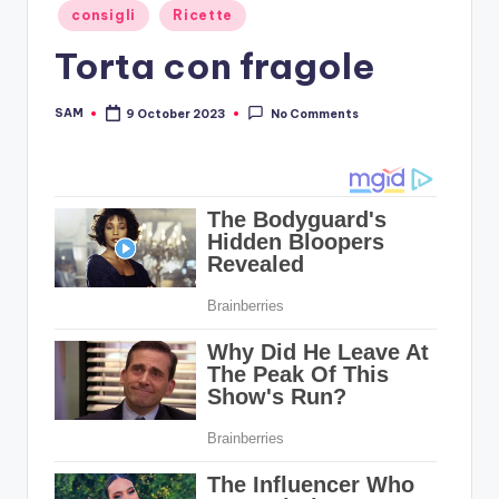
Posted
consigli
Ricette
in
Torta con fragole
SAM
9 October 2023
No Comments
Posted
by