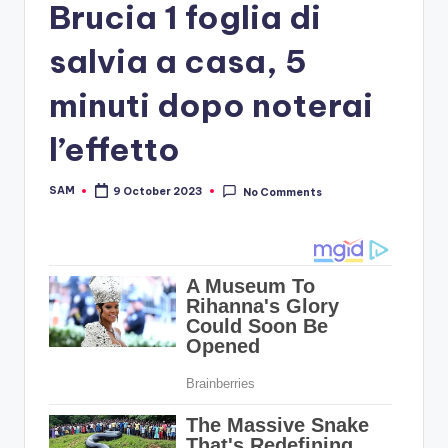
Brucia 1 foglia di
salvia a casa, 5
minuti dopo noterai
l’effetto
SAM
9 October 2023
No Comments
Posted
by