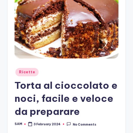
Posted
Ricette
in
Torta al cioccolato e
noci, facile e veloce
da preparare
SAM
3 February 2024
No Comments
Posted
by