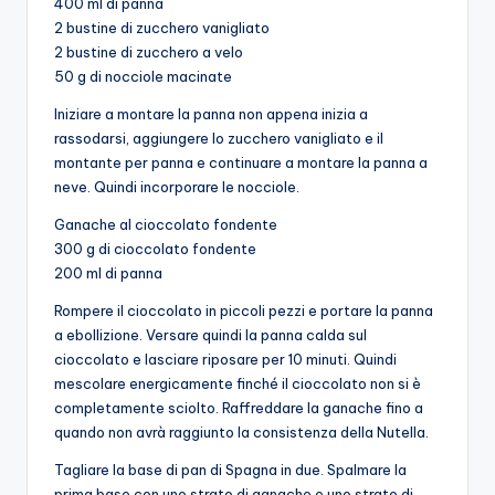
400 ml di panna
2 bustine di zucchero vanigliato
2 bustine di zucchero a velo
50 g di nocciole macinate
Iniziare a montare la panna non appena inizia a
rassodarsi, aggiungere lo zucchero vanigliato e il
montante per panna e continuare a montare la panna a
neve. Quindi incorporare le nocciole.
Ganache al cioccolato fondente
300 g di cioccolato fondente
200 ml di panna
Rompere il cioccolato in piccoli pezzi e portare la panna
a ebollizione. Versare quindi la panna calda sul
cioccolato e lasciare riposare per 10 minuti. Quindi
mescolare energicamente finché il cioccolato non si è
completamente sciolto. Raffreddare la ganache fino a
quando non avrà raggiunto la consistenza della Nutella.
Tagliare la base di pan di Spagna in due. Spalmare la
prima base con uno strato di ganache e uno strato di