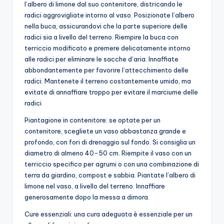
l’albero di limone dal suo contenitore, districando le
radici aggrovigliate intorno al vaso. Posizionate l’albero
nella buca, assicurandovi che la parte superiore delle
radici sia a livello del terreno. Riempire la buca con
terriccio modificato e premere delicatamente intorno
alle radici per eliminare le sacche d’aria. Innaffiate
abbondantemente per favorire l’attecchimento delle
radici. Mantenete il terreno costantemente umido, ma
evitate di annaffiare troppo per evitare il marciume delle
radici.
Piantagione in contenitore: se optate per un
contenitore, scegliete un vaso abbastanza grande e
profondo, con fori di drenaggio sul fondo. Si consiglia un
diametro di almeno 40-50 cm. Riempite il vaso con un
terriccio specifico per agrumi o con una combinazione di
terra da giardino, compost e sabbia. Piantate l’albero di
limone nel vaso, a livello del terreno. Innaffiare
generosamente dopo la messa a dimora.
Cure essenziali: una cura adeguata è essenziale per un