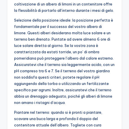
coltivazione di un albero di limoni in un contenitore offre
la flessibilità di portarlo all’interno durante i mesi di gelo.
Selezione della posizione ideale: la posizione perfetta è
fondamentale per il successo del vostro albero di
limone. Questi alberi desiderano molta luce solare e un
terreno ben drenato. Puntate ad avere almeno 6 ore di
luce solare diretta al giorno. Se la vostra zona è
caratterizzata da estati torride, un po’ di ombra
pomeridiana può proteggere l’albero dal calore estremo.
Assicuratevi che il terreno sia leggermente acido, con un
pH compreso tra 6 e 7. Se il terreno del vostro giardino
non soddisfa questi criteri, potete regolare il pH
aggiungendo della torba o utilizzando un fertilizzante
specifico per agrumi. Inoltre, assicuratevi che il terreno
abbia un drenaggio adeguato, poiché gli alberi di limone
non amano i ristagni d’acqua.
Piantare nel terreno: quando si è pronti a piantare,
scavare una buca larga e profonda il doppio del
contenitore attuale dell’albero. Togliete con cura