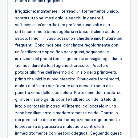
albero di limoni rigoglioso:
Irrigazione: mantenere il terreno uniformemente umido,
soprattutto nei mesi caldi e secchi. In genere è
sufficiente un’annaffiatura profonda una volta alla
settimana, ma è bene regolarsi in base al clima caldo o
secco. I limoni in vaso possono richiedere innaffiature più
frequenti. Concimazione: concimare regolarmente con
un fertilizzante specifico per agrumi, seguendo le
istruzioni del produttore. In genere si consiglia ogni due o
tre mesi durante la stagione di crescita. Potatura:
potate alla fine dell’inverno o all’inizio della primavera,
prima che inizi la nuova crescita. Rimuovere i rami morti,
malati o affollati per favorire una crescita sana e la
penetrazione della luce solare. Protezione dal freddo: se
gli inverni sono gelidi, coprite l’albero con della tela di
iuta o portatelo in casa. All’interno, collocatelo in una
zona ben illuminata e moderatamente calda. Controllo
dei parassiti e delle malattie: ispezionare regolarmente
la presenza di parassiti o malattie e controllarli
immediatamente con metodi adeguati. Seguendo questi