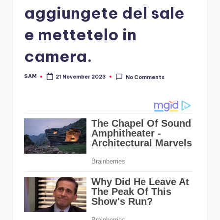
aggiungete del sale
e mettetelo in
camera.
SAM
21 November 2023
No Comments
Posted
by