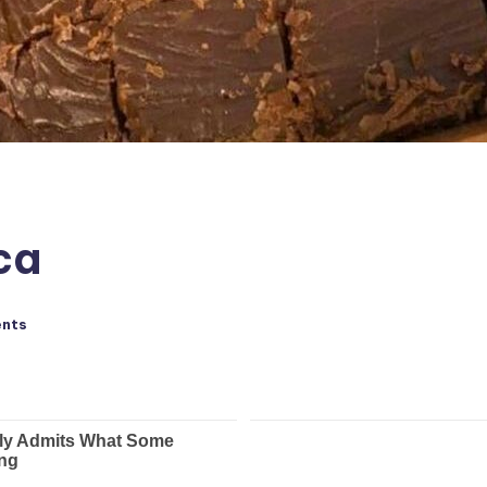
ca
nts