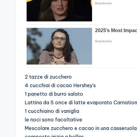
2 tazze di zucchero
4 cucchiai di cacao Hershey’s
1 panetto di burro salato
Lattina da 5 once di latte evaporato Carnatio
1 cucchiaino di vaniglia
le noci sono facoltative
Mescolare zucchero e cacao in una casseruola, q
composto inizia a bollire.