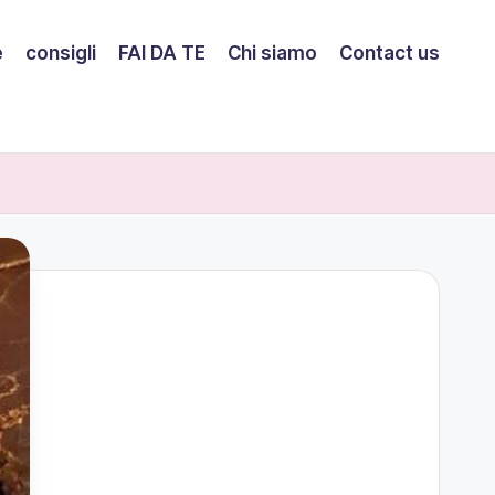
e
consigli
FAI DA TE
Chi siamo
Contact us