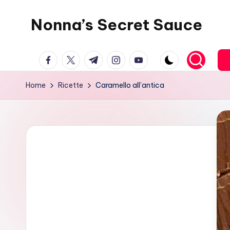
Nonna’s Secret Sauce
Skip
to
content
facebook.com
twitter.com
t.me
instagram.com
youtube.com
Home
Ricette
Caramello all’antica