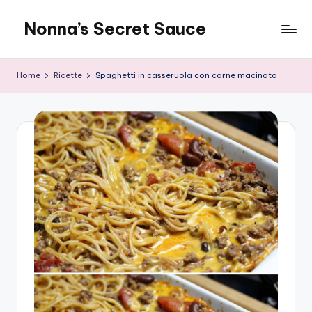
Nonna’s Secret Sauce
Skip
to
content
Home
Ricette
Spaghetti in casseruola con carne macinata