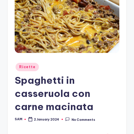
Posted
Ricette
in
Spaghetti in
casseruola con
carne macinata
SAM
2 January 2024
No Comments
Posted
by