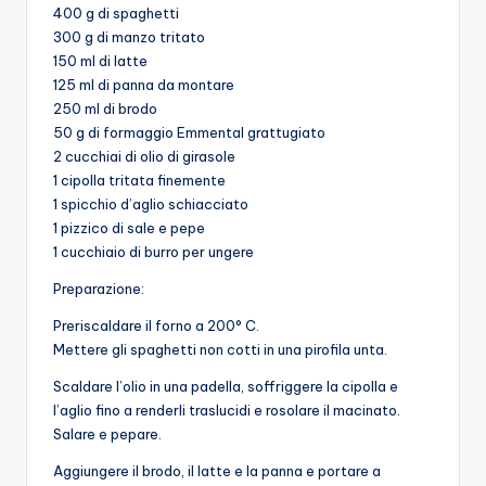
400 g di spaghetti
300 g di manzo tritato
150 ml di latte
125 ml di panna da montare
250 ml di brodo
50 g di formaggio Emmental grattugiato
2 cucchiai di olio di girasole
1 cipolla tritata finemente
1 spicchio d’aglio schiacciato
1 pizzico di sale e pepe
1 cucchiaio di burro per ungere
Preparazione:
Preriscaldare il forno a 200° C.
Mettere gli spaghetti non cotti in una pirofila unta.
Scaldare l’olio in una padella, soffriggere la cipolla e
l’aglio fino a renderli traslucidi e rosolare il macinato.
Salare e pepare.
Aggiungere il brodo, il latte e la panna e portare a