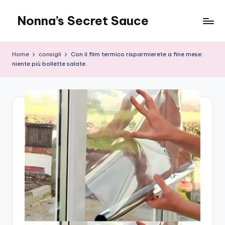
Nonna’s Secret Sauce
Skip
to
content
Home
consigli
Con il film termico risparmierete a fine mese:
niente più bollette salate.