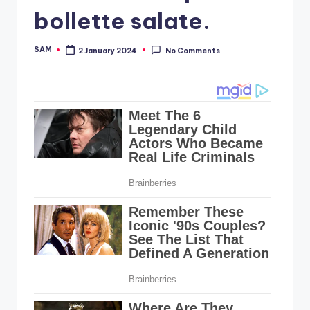
bollette salate.
SAM
2 January 2024
No Comments
Posted
by