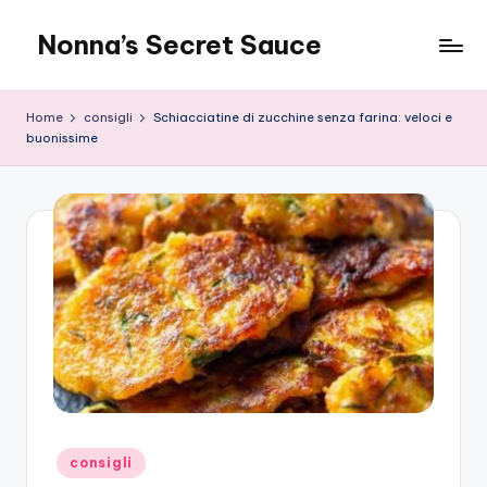
Nonna’s Secret Sauce
Skip
to
content
Home
consigli
Schiacciatine di zucchine senza farina: veloci e
buonissime
Posted
consigli
in