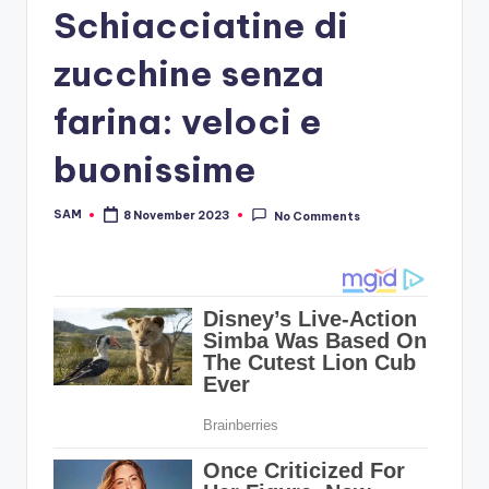
Schiacciatine di
zucchine senza
farina: veloci e
buonissime
SAM
8 November 2023
No Comments
Posted
by