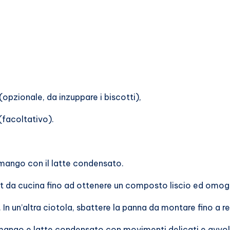
opzionale, da inzuppare i biscotti),
(facoltativo).
 mango con il latte condensato.
bot da cucina fino ad ottenere un composto liscio ed omo
 In un’altra ciotola, sbattere la panna da montare fino a 
ango e latte condensato con movimenti delicati e avvol