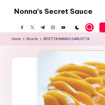
Nonna’s Secret Sauce
Skip
to
content
facebook.com
twitter.com
t.me
instagram.com
youtube.com
Home
Ricette
RICETTA MANGO CARLOTTA