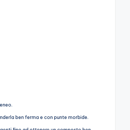
geneo.
renderla ben ferma e con punte morbide.
genti fino ad ottenere un composto ben