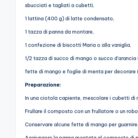
sbucciati e tagliati a cubetti,
1 lattina (400 g) di latte condensato,
1 tazza di panna da montare,
1 confezione di biscotti Maria o alla vaniglia,
1/2 tazza di succo di mango o succo d’arancia (
fette di mango e foglie di menta per decorare 
Preparazione:
In una ciotola capiente, mescolare i cubetti di
Frullare il composto con un frullatore o un ro
Conservare alcune fette di mango per guarnire.
Aggiungere la panna montata al composto di m