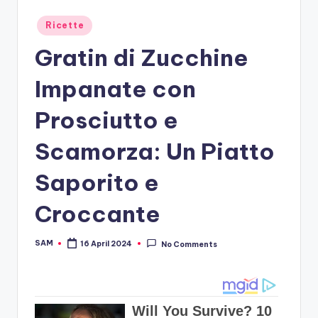
Posted
Ricette
in
Gratin di Zucchine
Impanate con
Prosciutto e
Scamorza: Un Piatto
Saporito e
Croccante
SAM
16 April 2024
No Comments
Posted
by