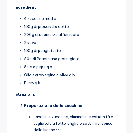
Ingredienti:
4 zucchine medie
100g di prosciutto cotto
200g di scamorza affumicata
2 uova
100g di pangrattato
50g di Parmigiano grattugiato
Sale e pepe q.b.
Olio extravergine d’oliva q.b.
Burro q.b.
Istruzioni:
Preparazione delle zucchine:
Lavate le zucchine, eliminate le estremità e
tagliatele a fette lunghe e sottili, nel senso
della lunghezza.