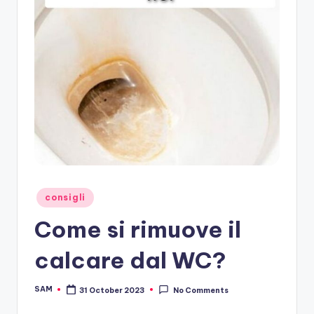
Posted
consigli
in
Come si rimuove il
calcare dal WC?
SAM
31 October 2023
No Comments
Posted
by