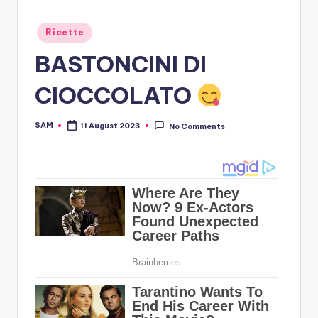
Posted
Ricette
in
BASTONCINI DI
CIOCCOLATO
SAM
11 August 2023
No Comments
Posted
by