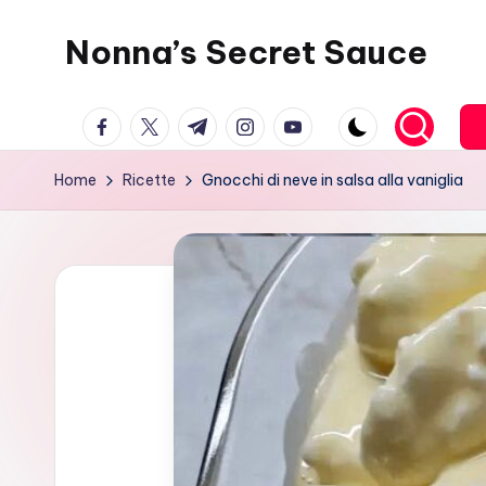
Nonna’s Secret Sauce
Skip
to
content
facebook.com
twitter.com
t.me
instagram.com
youtube.com
Home
Ricette
Gnocchi di neve in salsa alla vaniglia