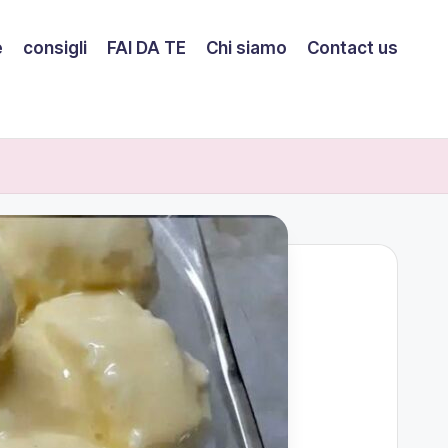
e
consigli
FAI DA TE
Chi siamo
Contact us