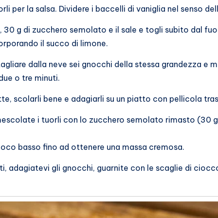
li per la salsa. Dividere i baccelli di vaniglia nel senso de
glia, 30 g di zucchero semolato e il sale e togli subito dal f
corporando il succo di limone.
agliare dalla neve sei gnocchi della stessa grandezza e met
 due o tre minuti.
te, scolarli bene e adagiarli su un piatto con pellicola tra
 e mescolate i tuorli con lo zucchero semolato rimasto (30 g
 fuoco basso fino ad ottenere una massa cremosa.
iatti, adagiatevi gli gnocchi, guarnite con le scaglie di ciocc