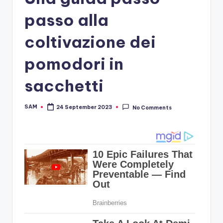
passo alla
coltivazione dei
pomodori in
sacchetti
SAM
24 September 2023
No Comments
Posted
by