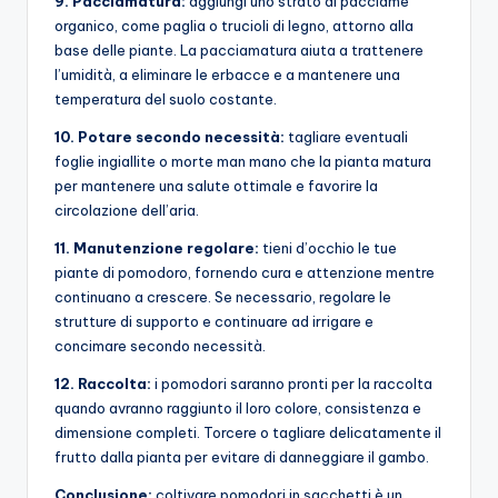
9. Pacciamatura:
aggiungi uno strato di pacciame
organico, come paglia o trucioli di legno, attorno alla
base delle piante. La pacciamatura aiuta a trattenere
l’umidità, a eliminare le erbacce e a mantenere una
temperatura del suolo costante.
10. Potare secondo necessità:
tagliare eventuali
foglie ingiallite o morte man mano che la pianta matura
per mantenere una salute ottimale e favorire la
circolazione dell’aria.
11. Manutenzione regolare:
tieni d’occhio le tue
piante di pomodoro, fornendo cura e attenzione mentre
continuano a crescere. Se necessario, regolare le
strutture di supporto e continuare ad irrigare e
concimare secondo necessità.
12. Raccolta:
i pomodori saranno pronti per la raccolta
quando avranno raggiunto il loro colore, consistenza e
dimensione completi. Torcere o tagliare delicatamente il
frutto dalla pianta per evitare di danneggiare il gambo.
Conclusione:
coltivare pomodori in sacchetti è un