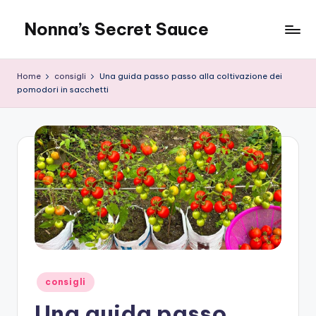
Nonna’s Secret Sauce
Skip
to
content
Home
consigli
Una guida passo passo alla coltivazione dei
pomodori in sacchetti
Posted
consigli
in
Una guida passo