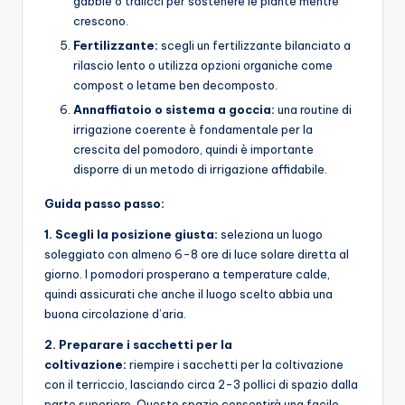
gabbie o tralicci per sostenere le piante mentre
crescono.
Fertilizzante:
scegli un fertilizzante bilanciato a
rilascio lento o utilizza opzioni organiche come
compost o letame ben decomposto.
Annaffiatoio o sistema a goccia:
una routine di
irrigazione coerente è fondamentale per la
crescita del pomodoro, quindi è importante
disporre di un metodo di irrigazione affidabile.
Guida passo passo:
1. Scegli la posizione giusta:
seleziona un luogo
soleggiato con almeno 6-8 ore di luce solare diretta al
giorno. I pomodori prosperano a temperature calde,
quindi assicurati che anche il luogo scelto abbia una
buona circolazione d’aria.
2. Preparare i sacchetti per la
coltivazione:
riempire i sacchetti per la coltivazione
con il terriccio, lasciando circa 2-3 pollici di spazio dalla
parte superiore. Questo spazio consentirà una facile