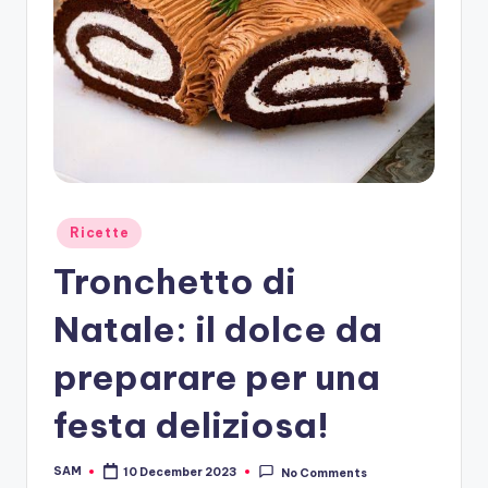
Posted
Ricette
in
Tronchetto di
Natale: il dolce da
preparare per una
festa deliziosa!
SAM
10 December 2023
No Comments
Posted