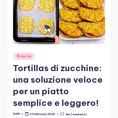
Posted
Ricette
in
Tortillas di zucchine:
una soluzione veloce
per un piatto
semplice e leggero!
SAM
12 February 2024
No Comments
Posted