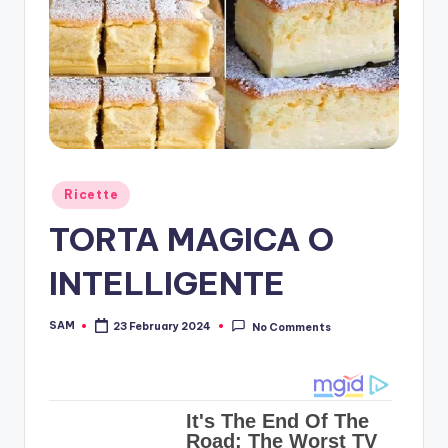
Posted
Ricette
in
TORTA MAGICA O
INTELLIGENTE
SAM
23 February 2024
No Comments
Posted
by