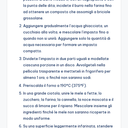
la punta delle dita, incidete il burro nella farina fino
ad ottenere un composto che assomigli a briciole
grossolane.
Aggiungere gradualmente l’acqua ghiacciata, un
cucchiaio alla volta, e mescolare l’impasto fino a
quando non si unirà. Aggiungere solo la quantità di
acqua necessaria per formare un impasto
compatto.
Dividete l’impasto in due parti uguali e modellate
ciascuna porzione in un disco. Avvolgeteli nella
pellicola trasparente e metteteli in frigorifero per
almeno 1 ora, o finché non saranno sodi.
Preriscalda il forno a 190°C (375°F).
In una grande ciotola, unire le mele a fette, lo
zucchero, la farina, la cannella, la noce moscata e il
succo di limone per il ripieno. Mescolare insieme gli
ingredienti finché le mele non saranno ricoperte in
modo uniforme.
Su una superficie leggermente infarinata, stendere