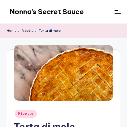
Nonna’s Secret Sauce
Skip
to
content
Home
Ricette
Torta di mele
Posted
Ricette
in
Torta di mele