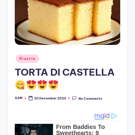
Posted
Ricette
in
TORTA DI CASTELLA
SAM
20 December 2023
No Comments
Posted
by