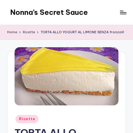
Nonna’s Secret Sauce
Skip
to
content
Home
Ricette
TORTA ALLO YOGURT AL LIMONE SENZA fronzoli!
Posted
Ricette
in
TORTA ALLO