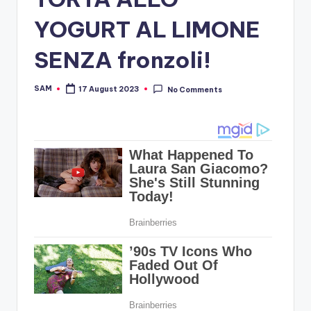
YOGURT AL LIMONE
SENZA fronzoli!
SAM
17 August 2023
No Comments
Posted
by