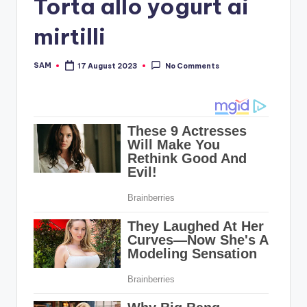
Torta allo yogurt ai
mirtilli
SAM
17 August 2023
No Comments
Posted
by