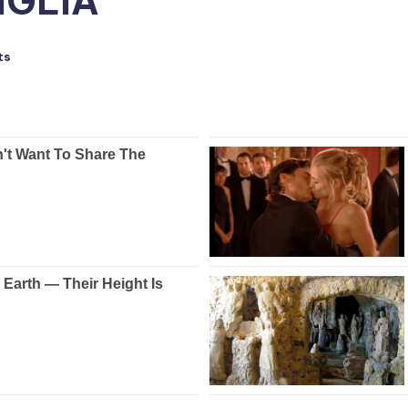
IGLIA
ts