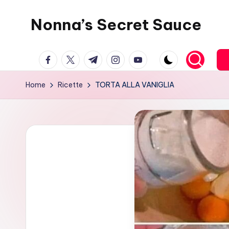
Nonna’s Secret Sauce
Skip
to
content
facebook.com
twitter.com
t.me
instagram.com
youtube.com
Home
Ricette
TORTA ALLA VANIGLIA