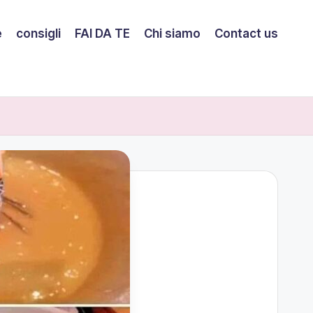
e
consigli
FAI DA TE
Chi siamo
Contact us