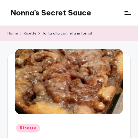
Nonna’s Secret Sauce
Skip
to
content
Home
Ricette
Torta alla cannella in forno!
Posted
Ricette
in