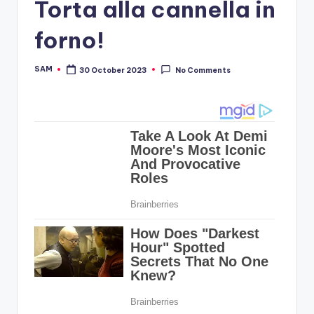
Torta alla cannella in
forno!
SAM
30 October 2023
No Comments
Posted
by