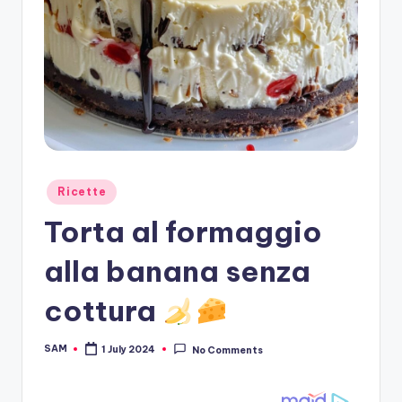
Posted
Ricette
in
Torta al formaggio
alla banana senza
cottura
SAM
1 July 2024
No Comments
Posted
by