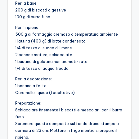
Per la base:
200 g di biscotti digestive
100 g di burro fuso
Per il ripieno:
500 g di formaggio cremoso a temperatura ambiente
1 lattina (400 g) di latte condensato
1/4 di tazza di succo di limone
2 banane mature, schiacciate
1 bustina di gelatina non aromatizzata
1/4 di tazza di acqua fredda
Per la decorazione:
1 banana a fette
Caramello liquido (facoltativo)
Preparazione:
Schiacciare finemente i biscotti e mescolarli con il burro
fuso.
Spremere questo composto sul fondo di uno stampo a
cerniera di 23 cm. Mettere in frigo mentre si prepara il
ripieno.