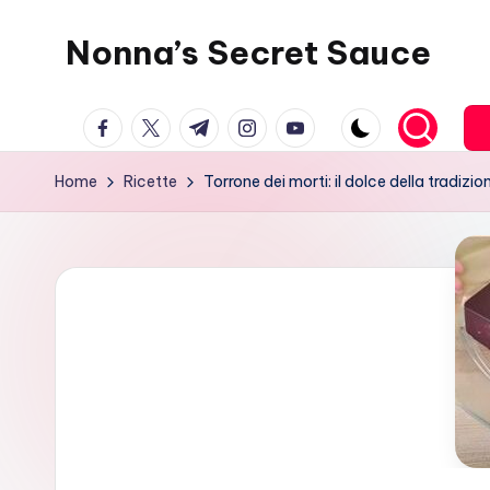
Nonna’s Secret Sauce
Skip
to
content
facebook.com
twitter.com
t.me
instagram.com
youtube.com
Home
Ricette
Torrone dei morti: il dolce della tradizi