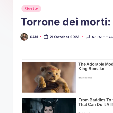
Posted
Ricette
in
Torrone dei morti: 
SAM
21 October 2023
No Commen
Posted
by