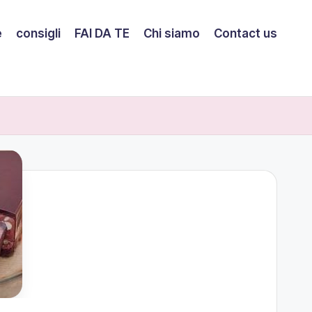
e
consigli
FAI DA TE
Chi siamo
Contact us