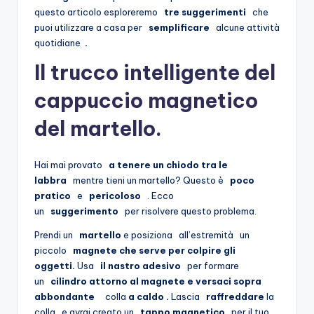
questo articolo esploreremo
tre suggerimenti
che
puoi utilizzare a casa per
semplificare
alcune attività
quotidiane
.
Il trucco intelligente del
cappuccio magnetico
del martello.
Hai mai provato
a tenere un chiodo tra le
labbra
mentre tieni un martello? Questo è
poco
pratico
e
pericoloso
. Ecco
un
suggerimento
per risolvere questo problema.
Prendi un
martello
e posiziona all’estremità un
piccolo
magnete che serve per colpire gli
oggetti.
Usa
il nastro adesivo
per formare
un
cilindro attorno al magnete e versaci sopra
abbondante
colla
a caldo .
Lascia
raffreddare
la
colla e avrai creato un
tappo magnetico
per il tuo