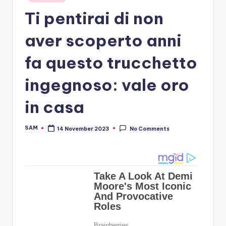
in
Ti pentirai di non
aver scoperto anni
fa questo trucchetto
ingegnoso: vale oro
in casa
SAM
14 November 2023
No Comments
Posted
by