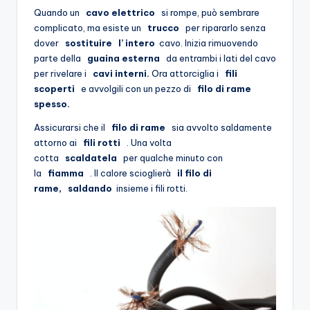
Quando un
cavo elettrico
si rompe, può sembrare
complicato, ma esiste un
trucco
per ripararlo senza
dover
sostituire l’
intero
cavo. Inizia rimuovendo
parte della
guaina esterna
da entrambi i lati del cavo
per rivelare i
cavi interni.
Ora attorciglia i
fili
scoperti
e avvolgili con un pezzo di
filo di rame
spesso.
Assicurarsi che il
filo di rame
sia avvolto saldamente
attorno ai
fili rotti
. Una volta
cotta
scaldatela
per qualche minuto con
la
fiamma
. Il calore scioglierà
il filo di
rame,
saldando
insieme i fili rotti.