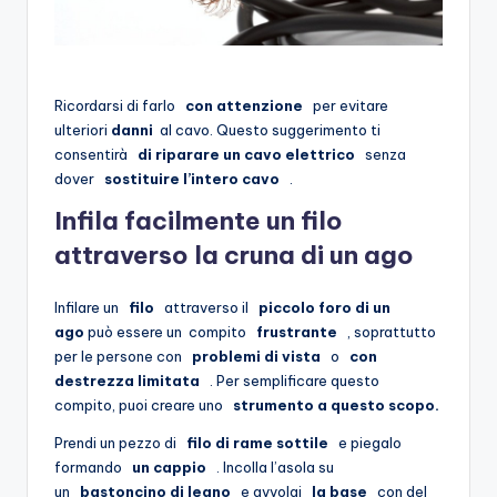
Ricordarsi di farlo
con attenzione
per evitare
ulteriori
danni
al cavo. Questo suggerimento ti
consentirà
di riparare un cavo elettrico
senza
dover
sostituire l’intero cavo
.
Infila facilmente un filo
attraverso la cruna di un ago
Infilare un
filo
attraverso il
piccolo foro di un
ago
può essere un compito
frustrante
, soprattutto
per le persone con
problemi di vista
o
con
destrezza limitata
. Per semplificare questo
compito, puoi creare uno
strumento a questo scopo.
Prendi un pezzo di
filo di rame sottile
e piegalo
formando
un cappio
. Incolla l’asola su
un
bastoncino di legno
e avvolgi
la base
con del