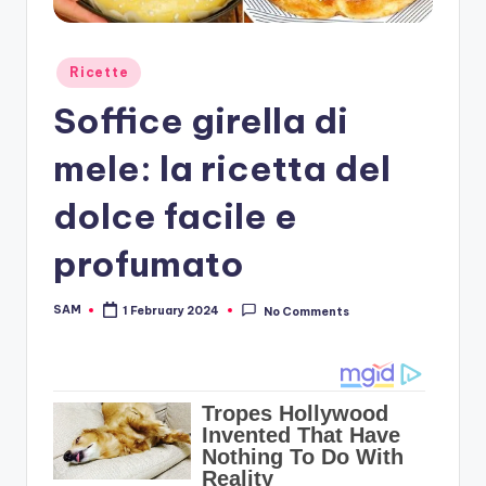
Posted
Ricette
in
Soffice girella di
mele: la ricetta del
dolce facile e
profumato
SAM
1 February 2024
No Comments
Posted
by