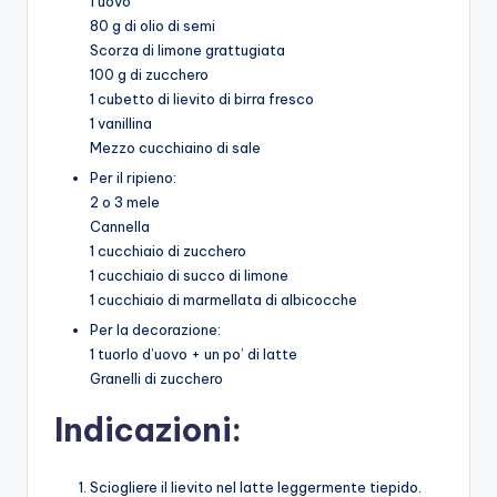
1 uovo
80 g di olio di semi
Scorza di limone grattugiata
100 g di zucchero
1 cubetto di lievito di birra fresco
1 vanillina
Mezzo cucchiaino di sale
Per il ripieno:
2 o 3 mele
Cannella
1 cucchiaio di zucchero
1 cucchiaio di succo di limone
1 cucchiaio di marmellata di albicocche
Per la decorazione:
1 tuorlo d’uovo + un po’ di latte
Granelli di zucchero
Indicazioni:
Sciogliere il lievito nel latte leggermente tiepido.