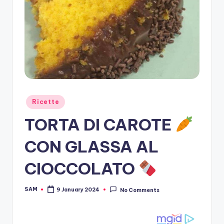
Posted
Ricette
in
TORTA DI CAROTE
CON GLASSA AL
CIOCCOLATO
SAM
9 January 2024
No Comments
Posted
by