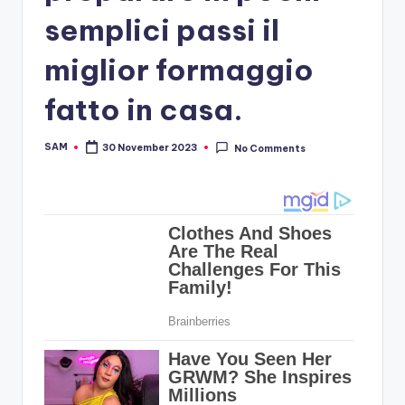
semplici passi il
miglior formaggio
fatto in casa.
SAM
30 November 2023
No Comments
Posted
by