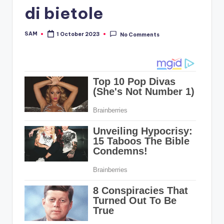
di bietole
SAM
1 October 2023
No Comments
Posted
by