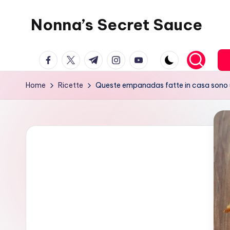
Nonna’s Secret Sauce
Skip
to
content
facebook.com
twitter.com
t.me
instagram.com
youtube.com
Home
Ricette
Queste empanadas fatte in casa sono u