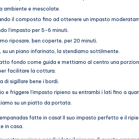
ra ambiente e mescolate.
rando il composto fino ad ottenere un impasto moderatam
o l’impasto per 5-6 minuti.
iamo riposare, ben coperte, per 20 minuti.
 su un piano infarinato, la stendiamo sottilmente.
iatto fondo come guida e mettiamo al centro una porzione 
r facilitare la cottura.
i sigillare bene i bordi.
io e friggere l’impasto ripieno su entrambi i lati fino a q
iamo su un piatto da portata.
 empanadas fatte in casa! Il suo impasto perfetto e il rip
e in casa.