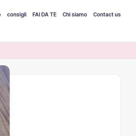
e
consigli
FAI DA TE
Chi siamo
Contact us