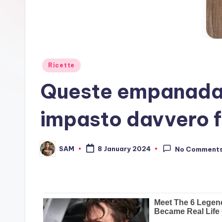
Posted
Ricette
in
Queste empanadas 
impasto davvero f
SAM
8 January 2024
No Comment
Posted
by