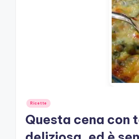
Posted
Ricette
in
Questa cena con t
deliziosa, ed è se