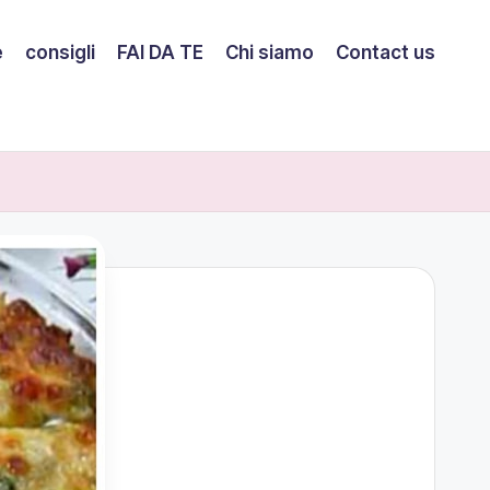
e
consigli
FAI DA TE
Chi siamo
Contact us