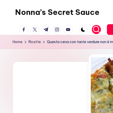
Nonna’s Secret Sauce
Skip
to
content
facebook.com
twitter.com
t.me
instagram.com
youtube.com
Home
Ricette
Questa cena con tante verdure non è mai