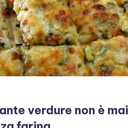
ante verdure non è mai
nza farina