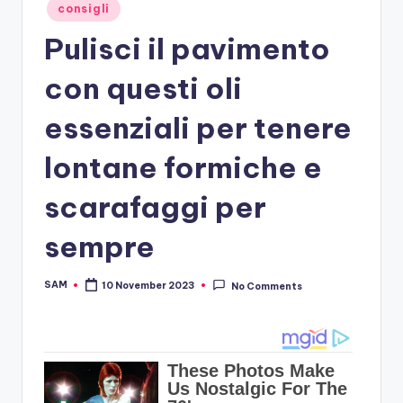
Posted
consigli
in
Pulisci il pavimento
con questi oli
essenziali per tenere
lontane formiche e
scarafaggi per
sempre
SAM
10 November 2023
No Comments
Posted
by