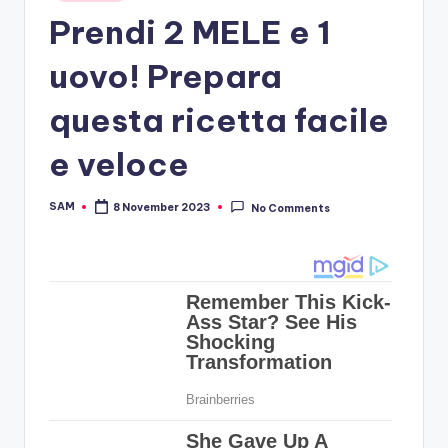
in
Prendi 2 MELE e 1
uovo! Prepara
questa ricetta facile
e veloce
SAM
8 November 2023
No Comments
Posted
by