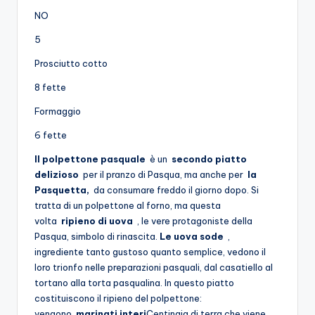
NO
5
Prosciutto cotto
8 fette
Formaggio
6 fette
Il polpettone pasquale
è un
secondo piatto
delizioso
per il pranzo di Pasqua, ma anche per
la
Pasquetta,
da consumare freddo il giorno dopo. Si
tratta di un polpettone al forno, ma questa
volta
ripieno di uova
, le vere protagoniste della
Pasqua, simbolo di rinascita.
Le uova sode
,
ingrediente tanto gustoso quanto semplice, vedono il
loro trionfo nelle preparazioni pasquali, dal casatiello al
tortano alla torta pasqualina. In questo piatto
costituiscono il ripieno del polpettone:
vengono
marinati interi
Centinaia di terra che viene