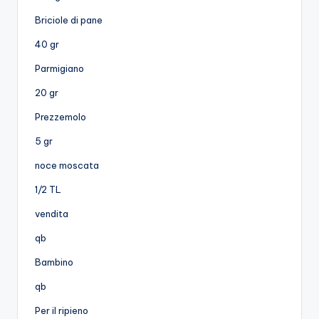
Briciole di pane
40 gr
Parmigiano
20 gr
Prezzemolo
5 gr
noce moscata
1/2 TL
vendita
qb
Bambino
qb
Per il ripieno