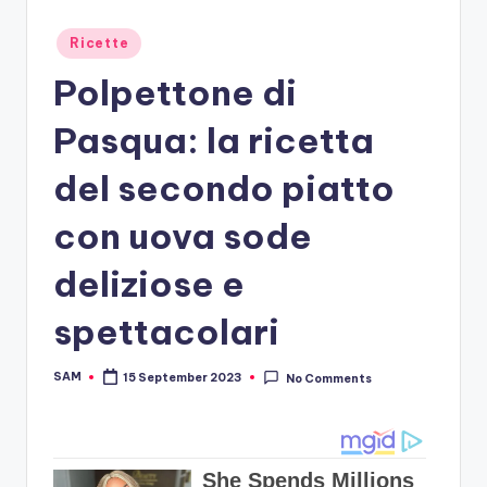
Posted
Ricette
in
Polpettone di
Pasqua: la ricetta
del secondo piatto
con uova sode
deliziose e
spettacolari
SAM
15 September 2023
No Comments
Posted
by