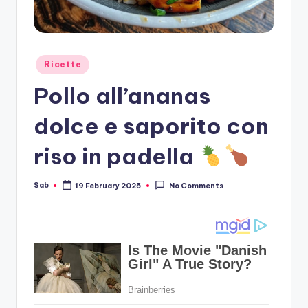
Posted
Ricette
in
Pollo all’ananas
dolce e saporito con
riso in padella
Sab
19 February 2025
No Comments
Posted
by