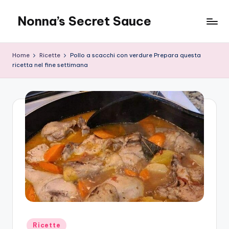
Nonna’s Secret Sauce
Skip
to
content
Home
Ricette
Pollo a scacchi con verdure Prepara questa
ricetta nel fine settimana
Posted
Ricette