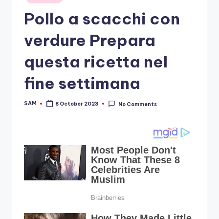
in
Pollo a scacchi con
verdure Prepara
questa ricetta nel
fine settimana
SAM
8 October 2023
No Comments
Posted
by