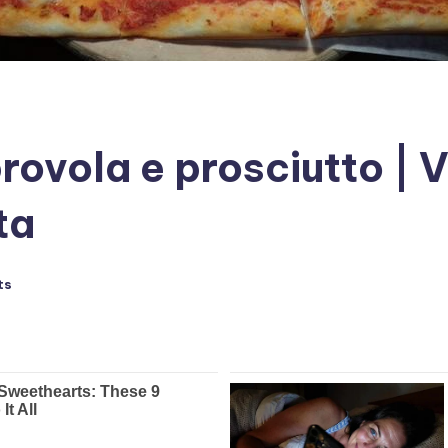
provola e prosciutto |
ta
ts