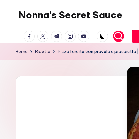
Nonna’s Secret Sauce
Skip
to
content
facebook.com
twitter.com
t.me
instagram.com
youtube.com
Home
Ricette
Pizza farcita con provola e prosciutto |