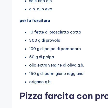
sale fino q.b.
q.b. olio evo
per la farcitura
10 fette di prosciutto cotto
300 g di provola
100 g di polpa di pomodoro
50 g di polpa
olio extra vergine di oliva q.b.
150 g di parmigiano reggiano
origano q.b.
Pizza farcita con pr