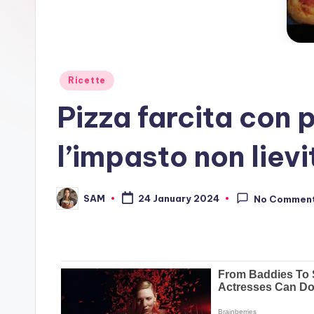
Posted
Ricette
in
Pizza farcita con 
l’impasto non lievi
SAM
24 January 2024
No Commen
Posted
by