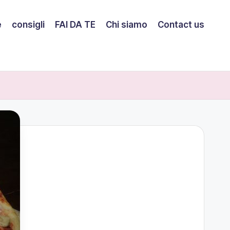
e
consigli
FAI DA TE
Chi siamo
Contact us