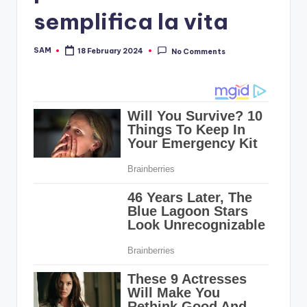
semplifica la vita
SAM
18 February 2024
No Comments
Posted
by