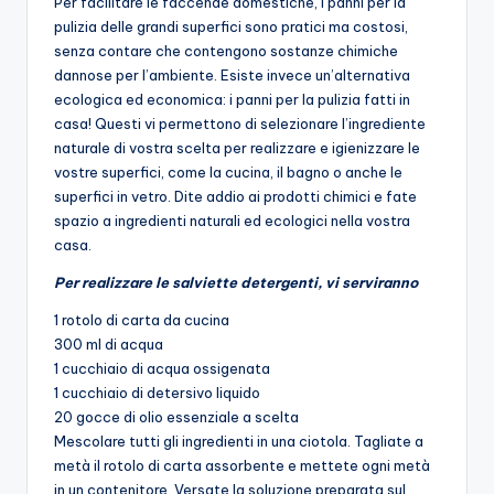
Per facilitare le faccende domestiche, i panni per la
pulizia delle grandi superfici sono pratici ma costosi,
senza contare che contengono sostanze chimiche
dannose per l’ambiente. Esiste invece un’alternativa
ecologica ed economica: i panni per la pulizia fatti in
casa! Questi vi permettono di selezionare l’ingrediente
naturale di vostra scelta per realizzare e igienizzare le
vostre superfici, come la cucina, il bagno o anche le
superfici in vetro. Dite addio ai prodotti chimici e fate
spazio a ingredienti naturali ed ecologici nella vostra
casa.
Per realizzare le salviette detergenti, vi serviranno
1 rotolo di carta da cucina
300 ml di acqua
1 cucchiaio di acqua ossigenata
1 cucchiaio di detersivo liquido
20 gocce di olio essenziale a scelta
Mescolare tutti gli ingredienti in una ciotola. Tagliate a
metà il rotolo di carta assorbente e mettete ogni metà
in un contenitore. Versate la soluzione preparata sul