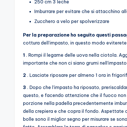
250 cm 3 leche
Imburrare per evitare che si attacchino all
Zucchero a velo per spolverizzare
Per la preparazione ho seguito questi passa
cottura dell’impasto, in questo modo eviterete 
1
. Rompi il legame delle uova nella ciotola. Agg
importante che non ci siano grumi nell’impast
2
. Lasciate riposare per almeno 1 ora in frigori
3
. Dopo che l’impasto ha riposato, preriscalda
questo, e facendo attenzione che il fuoco non b
porzione nella padella precedentemente imburra
della crepiera e che copra il fondo. Aspettate 
bolle sono il miglior segno per misurare se so
fatto. Assemblare la torre di pancakes e aggiung