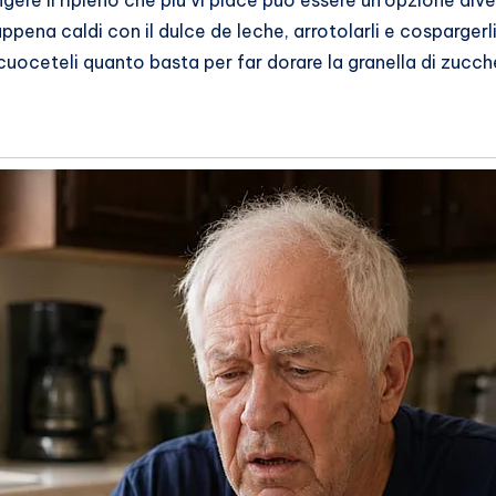
ppena caldi con il dulce de leche, arrotolarli e cospargerl
cuoceteli quanto basta per far dorare la granella di zucche