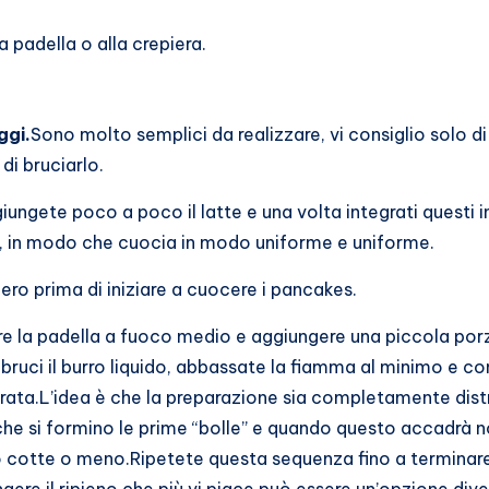
a padella o alla crepiera.
ggi.
Sono molto semplici da realizzare, vi consiglio solo d
di bruciarlo.
iungete poco a poco il latte e una volta integrati questi i
o, in modo che cuocia in modo uniforme e uniforme.
fero prima di iniziare a cuocere i pancakes.
re la padella a fuoco medio e aggiungere una piccola porzi
ruci il burro liquido, abbassate la fiamma al minimo e co
ta.L’idea è che la preparazione sia completamente distrib
che si formino le prime “bolle” e quando questo accadrà no
no cotte o meno.Ripetete questa sequenza fino a terminare 
ere il ripieno che più vi piace può essere un’opzione diver