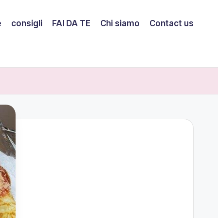
e
consigli
FAI DA TE
Chi siamo
Contact us