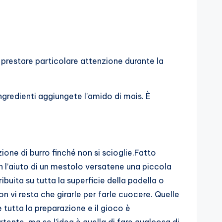
i prestare particolare attenzione durante la
ngredienti aggiungete l’amido di mais. È
one di burro finché non si scioglie.Fatto
n l’aiuto di un mestolo versatene una piccola
uita su tutta la superficie della padella o
n vi resta che girarle per farle cuocere. Quelle
tutta la preparazione e il gioco è
tente, ma se l’idea è quella di fare qualcosa di