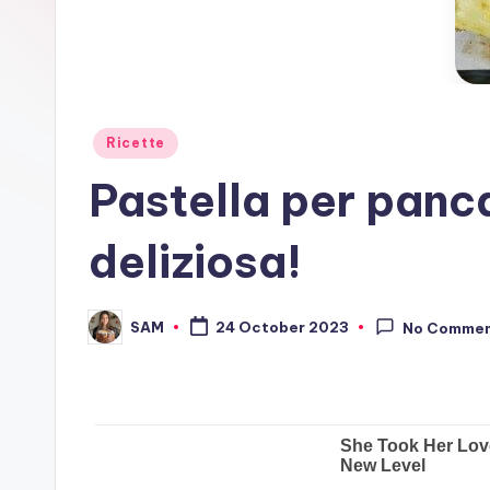
Posted
Ricette
in
Pastella per panca
deliziosa!
SAM
24 October 2023
No Comme
Posted
by