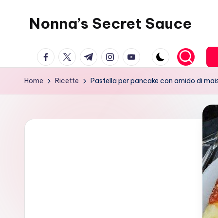
Nonna’s Secret Sauce
Skip
to
content
facebook.com
twitter.com
t.me
instagram.com
youtube.com
Home
Ricette
Pastella per pancake con amido di mais: 