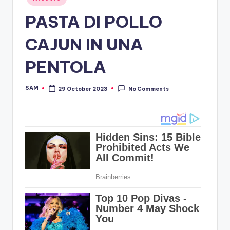
in
PASTA DI POLLO
CAJUN IN UNA
PENTOLA
SAM
29 October 2023
No Comments
Posted
by