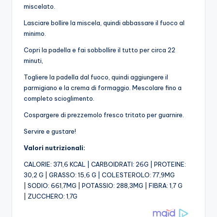
miscelato.
Lasciare bollire la miscela, quindi abbassare il fuoco al
minimo.
Copri la padella e fai sobbollire il tutto per circa 22
minuti,
Togliere la padella dal fuoco, quindi aggiungere il
parmigiano e la crema di formaggio. Mescolare fino a
completo scioglimento.
Cospargere di prezzemolo fresco tritato per guarnire.
Servire e gustare!
Valori nutrizionali:
CALORIE: 371,6 KCAL | CARBOIDRATI: 26G | PROTEINE:
30,2 G | GRASSO: 15,6 G | COLESTEROLO: 77,9MG
| SODIO: 661,7MG | POTASSIO: 288,3MG | FIBRA: 1,7 G
| ZUCCHERO: 1,7G