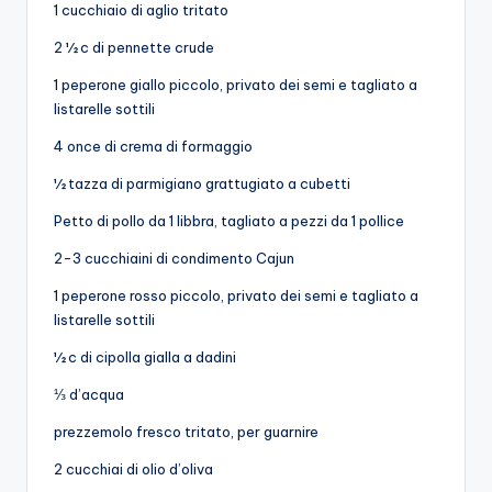
1 cucchiaio di aglio tritato
2 ½ c di pennette crude
1 peperone giallo piccolo, privato dei semi e tagliato a
listarelle sottili
4 once di crema di formaggio
½ tazza di parmigiano grattugiato a cubetti
Petto di pollo da 1 libbra, tagliato a pezzi da 1 pollice
2-3 cucchiaini di condimento Cajun
1 peperone rosso piccolo, privato dei semi e tagliato a
listarelle sottili
½ c di cipolla gialla a dadini
⅓ d’acqua
prezzemolo fresco tritato, per guarnire
2 cucchiai di olio d’oliva